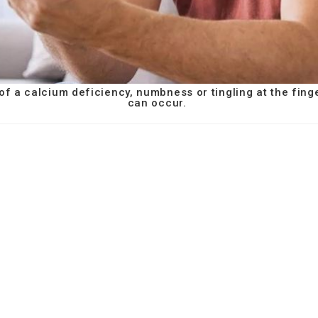
s of a calcium deficiency, numbness or tingling at the fin
can occur.