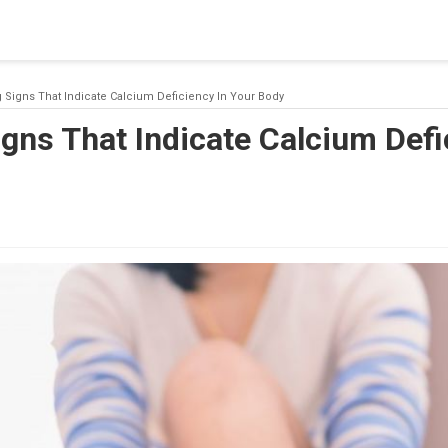
 a connection from the pool. This may have occurred because all
 Signs That Indicate Calcium Deficiency In Your Body
gns That Indicate Calcium Defi