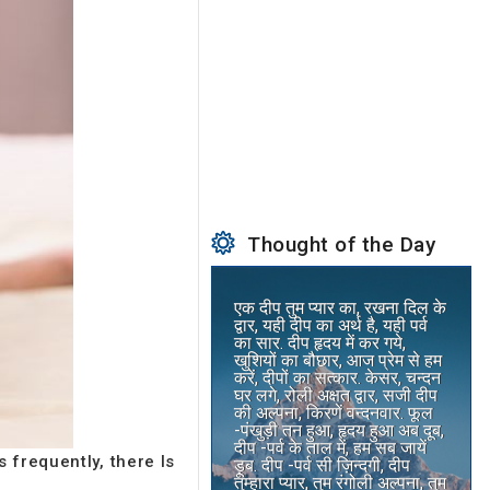
Thought of the Day
एक दीप तुम प्यार का, रखना दिल के
द्वार, यही दीप का अर्थ है, यही पर्व
का सार. दीप हृदय में कर गये,
खुशियों का बौछार, आज प्रेम से हम
करें, दीपों का सत्कार. केसर, चन्दन
घर लगे, रोली अक्षत द्वार, सजी दीप
की अल्पना, किरणें वन्दनवार. फूल
-पंखुड़ी तन हुआ, हृदय हुआ अब दूब,
दीप -पर्व के ताल में, हम सब जायें
 frequently, there Is
ड़ूब. दीप -पर्व सी ज़िन्दगी, दीप
तुम्हारा प्यार, तुम रंगोली अल्पना, तुम