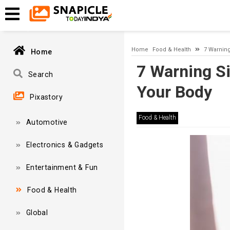
Timeout expired. The timeout period elapsed prior to obtaining
Home
Food & Health
7 Warning
Home
7 Warning Si
Search
Your Body
Pixastory
Food & Health
Automotive
Electronics & Gadgets
Entertainment & Fun
Food & Health
Global