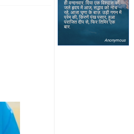
ही वन्दनवार. दिया एक विश्वास का,
जले हृदय में आज, सद्भाव को नोच
रहे, आजा घृणा के बाज़. उड़ी गगन में
प्रेम की, किरणें पंख पसार, हुआ
पराजित दीप से, फिर तिमिर एक
बार.
Anonymous