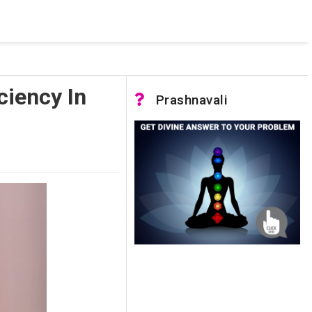
 pooled connections were in use and max pool size was reached.
ciency In
Prashnavali