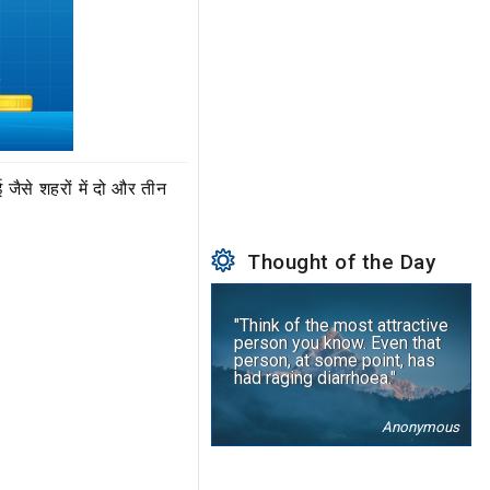
 जैसे शहरों में दो और तीन
Thought of the Day
"Think of the most attractive
person you know. Even that
person, at some point, has
had raging diarrhoea."
Anonymous