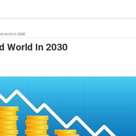
blishing a connection to SQL Server. The server was not found or
(provider: Named Pipes Provider, error: 40 - Could not open a co
d world in 2030
 World In 2030