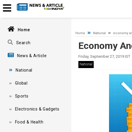
A network-related or instance-specific error occurred while esta
and that SQL Server is configured to allow remote connections. 
Home
Home
National
economy an
Economy And
Search
News & Article
Friday, September 27, 2019 IST
National
National
Global
Sports
Electronics & Gadgets
Food & Health