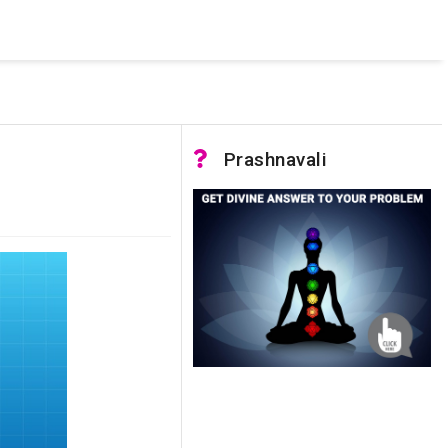
 was not accessible. Verify that the instance name is correct
nnection to SQL Server)
Prashnavali